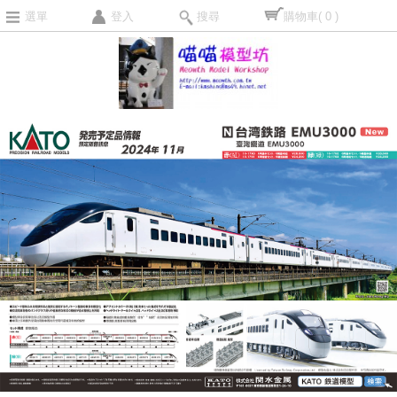
選單
登入
搜尋
購物車
( 0 )